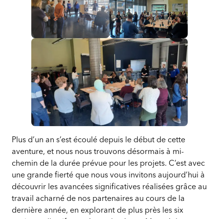
Six
Six
Un
Un
projets
projets
an
an
collectifs
collectifs
d’engagement
d’engagement
qui
qui
:
:
dynamisent
dynamisent
Six
Six
le
le
projets
projets
mode
mode
collectifs
collectifs
de
de
Un
qui
qui
vie
vie
an
dynamisent
dynamisent
physiquement
physiquement
d’engagement
le
le
actif
actif
:
mode
mode
à
à
Six
Plus d’un an s’est écoulé depuis le début de cette
de
de
Montréal
Montréal
projets
aventure, et nous nous trouvons désormais à mi-
vie
vie
collectifs
chemin de la durée prévue pour les projets. C’est avec
physiquement
physiquement
qui
une grande fierté que nous vous invitons aujourd’hui à
actif
actif
dynamisent
découvrir les avancées significatives réalisées grâce au
à
à
le
travail acharné de nos partenaires au cours de la
Montréal
Montréal
mode
dernière année, en explorant de plus près les six
de