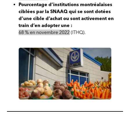
Pourcentage d’institutions montréalaises
ciblées par la SNAAQ qui se sont dotées
d’une cible d’achat ou sont activement en
train d’en adopter une :
68 % en novembre 2022
(ITHQ).
Plan
d’action
régional
intégré