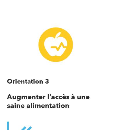
2023-
2025
du
Conseil
SAM
Orientation 3
Augmenter l’accès à une
saine alimentation