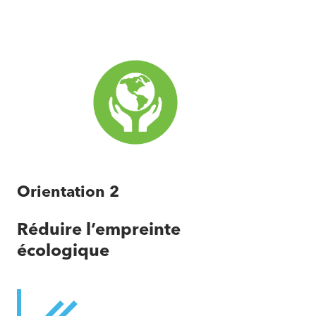
2023-
2025
du
Conseil
SAM
Orientation 2
Réduire l’empreinte
écologique