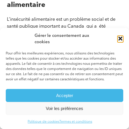
alimentaire
L’insécurité alimentaire est un problème social et de
santé publique important au Canada qui a été
exacerbé par la pandémie et l’inflation des prix des
Gérer le consentement aux
aliments. Définie comme étant un accès inadéquat ou
cookies
incertain aux aliments en raison d’un manque de
ressources financières, l’insécurité alimentaire n’est pas
Pour offrir les meilleures expériences, nous utilisons des technologies
telles que les cookies pour stocker et/ou accéder aux informations des
liée aux aliments, mais bien à la défavorisation
appareils. Le fait de consentir à ces technologies nous permettra de traiter
matérielle. Pour les individus ou ménages aux
des données telles que le comportement de navigation ou les ID uniques
ressources financières limitées ou avec des contraintes
sur ce site. Le fait de ne pas consentir ou de retirer son consentement peut
avoir un effet négatif sur certaines caractéristiques et fonctions.
financières sévères, l’achat d’aliments finit par faire
concurrence aux autres dépenses essentielles, tels que
le logement, les transports, les services publics, etc. En
Accepter
plus du revenu inadéquat, d’autres facteurs peuvent
Voir les préférences
être associés à l’insécurité alimentaire comme par
exemple le fait d’être locataire ou d’avoir des
Politique de cookies
Termes et conditions
incapacités fonctionnelles graves.