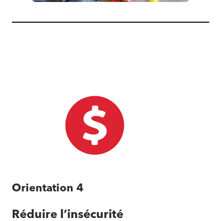
Plan
d’action
régional
intégré
2023-
2025
du
Conseil
SAM
Orientation 4
Réduire l’insécurité