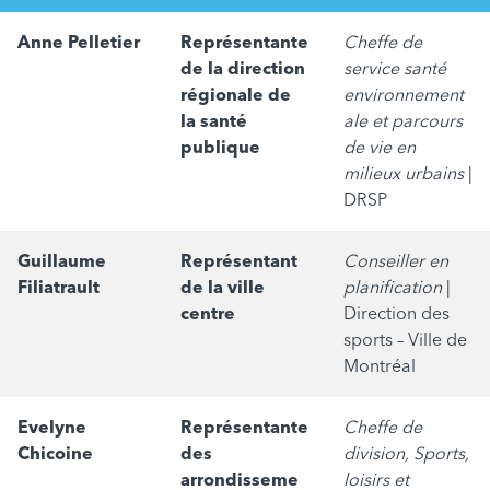
Anne Pelletier
Représentante
Cheffe de
de la direction
service santé
régionale de
environnement
la santé
ale et parcours
publique
de vie en
milieux urbains
|
DRSP
Guillaume
Représentant
Conseiller en
Filiatrault
de la ville
planification
|
centre
Direction des
sports – Ville de
Montréal
Evelyne
Représentante
Cheffe de
Chicoine
des
division, Sports,
arrondisseme
loisirs et