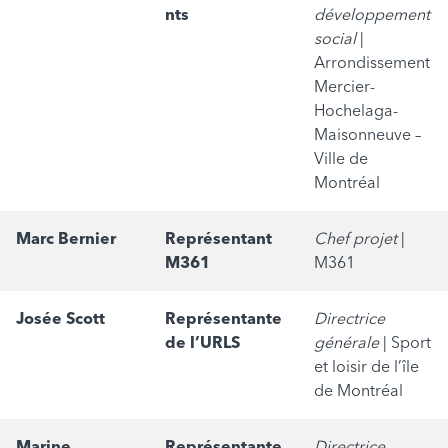
nts
développement
social
|
Arrondissement
Mercier-
Hochelaga-
Maisonneuve –
Ville de
Montréal
Marc Bernier
Représentant
Chef projet
|
M361
M361
Josée Scott
Représentante
Directrice
de l’URLS
générale
| Sport
et loisir de l’île
de Montréal
Marine
Représentante
Directrice