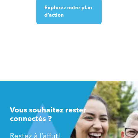
Explorez notre plan
d’action
Vous souhaitez rester
connectés ?
Restez à l’affut!