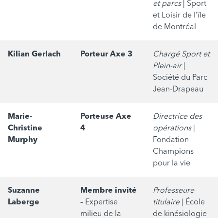
et parcs
| Sport
et Loisir de l’île
de Montréal
Kilian Gerlach
Porteur Axe 3
Chargé Sport et
Plein-air
|
Société du Parc
Jean-Drapeau
Marie-
Porteuse Axe
Directrice des
Christine
4
opérations
|
Murphy
Fondation
Champions
pour la vie
Suzanne
Membre invité
Professeure
Laberge
–
Expertise
titulaire
| École
milieu de la
de kinésiologie