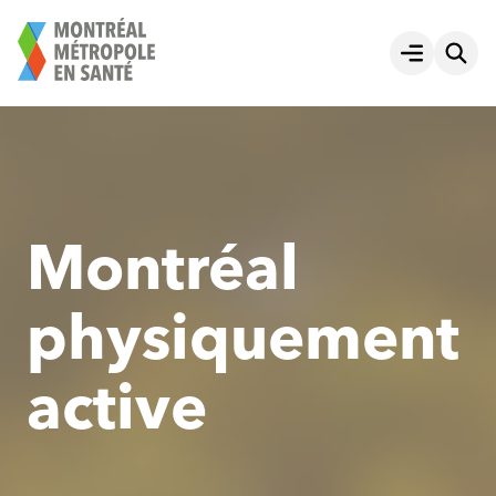
Aller
au
Ouvrir le
contenu
Montréal
physiquement
active