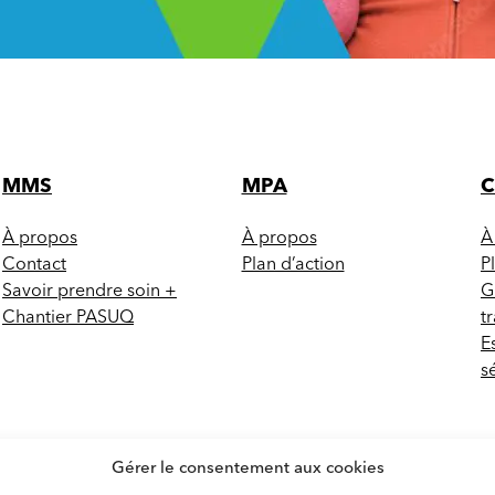
MMS
MPA
À propos
À propos
À
Contact
Plan d’action
P
Savoir prendre soin +
G
Chantier PASUQ
t
E
s
Gérer le consentement aux cookies