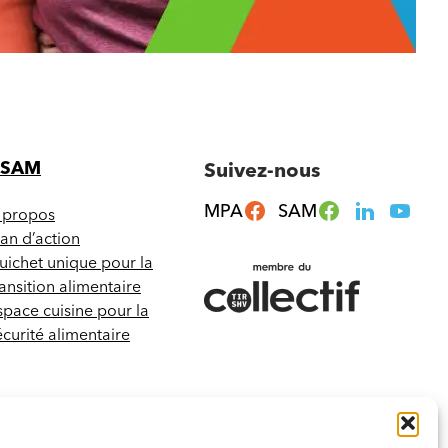
CSAM
Suivez-nous
MPA
SAM
 propos
lan d’action
uichet unique pour la
ransition alimentaire
space cuisine pour la
écurité alimentaire