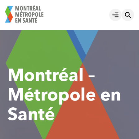
Aller
au
Ouvrir le
contenu
Montréal –
Métropole en
Santé