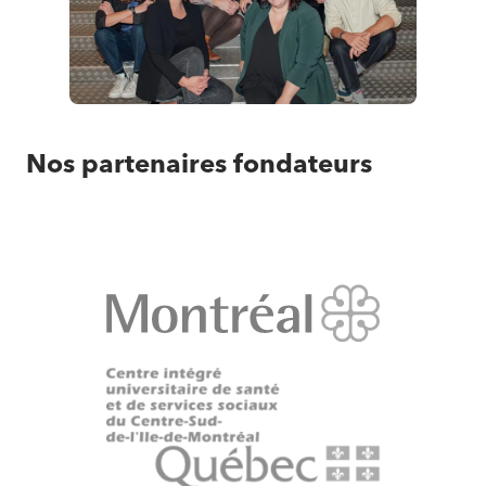
Montréal
–
Nos partenaires fondateurs
Métropole
en
Santé