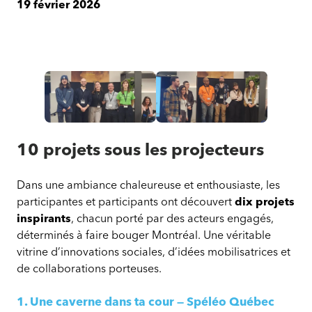
19 février 2026
Mon
Mon
projet
projet
en
en
10 projets sous les projecteurs
180
180
secondes
secondes
Dans une ambiance chaleureuse et enthousiaste, les
2026
2026
participantes et participants ont découvert
dix projets
:
:
inspirants
, chacun porté par des acteurs engagés,
une
une
déterminés à faire bouger Montréal. Une véritable
deuxième
deuxième
vitrine d’innovations sociales, d’idées mobilisatrices et
édition
édition
de collaborations porteuses.
vibrante
vibrante
1. Une caverne dans ta cour — Spéléo Québec