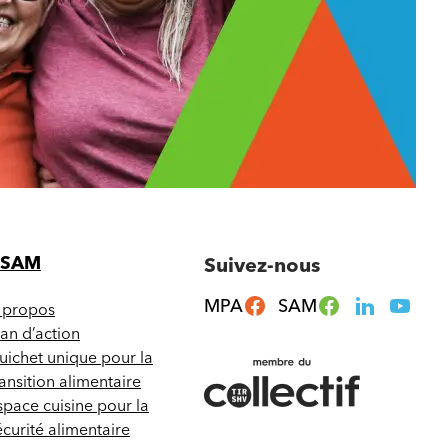
CSAM
Suivez-nous
MPA
SAM
 propos
lan d’action
uichet unique pour la
ransition alimentaire
space cuisine pour la
écurité alimentaire