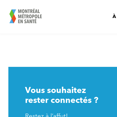
Aller
au
contenu
À
Vous souhaitez
rester connectés ?
Restez à l’affut!