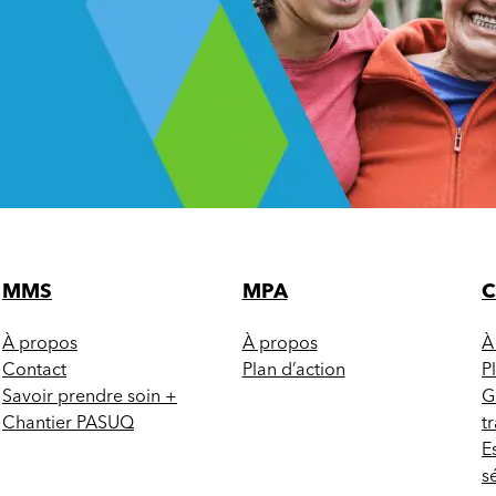
MMS
MPA
À propos
À propos
À
Contact
Plan d’action
P
Savoir prendre soin +
G
Chantier PASUQ
t
E
s