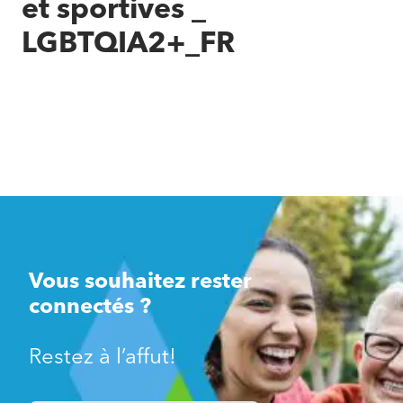
et sportives _
LGBTQIA2+_FR
Vous souhaitez rester
connectés ?
Restez à l’affut!