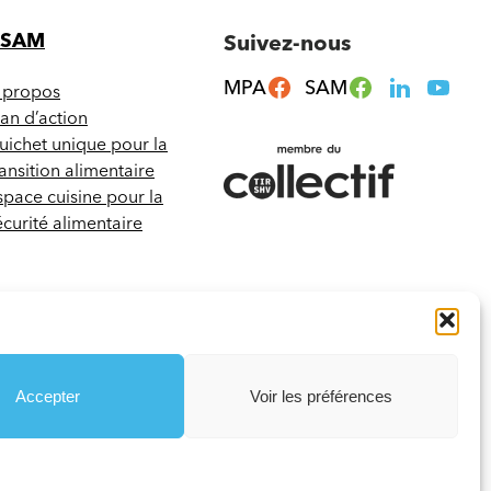
CSAM
Suivez-nous
MPA
SAM
 propos
lan d’action
uichet unique pour la
ransition alimentaire
space cuisine pour la
écurité alimentaire
Accepter
Voir les préférences
Termes et conditions
Votre agence web