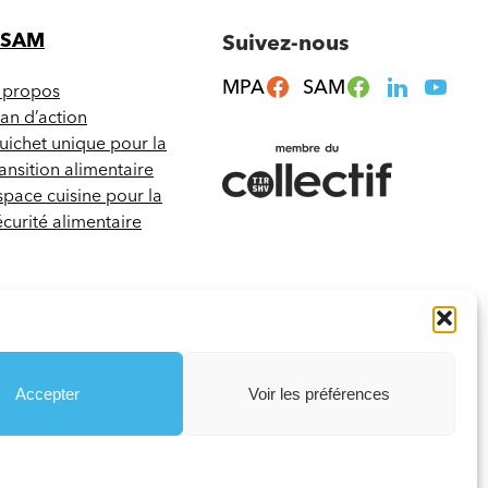
CSAM
Suivez-nous
MPA
SAM
 propos
lan d’action
uichet unique pour la
ransition alimentaire
space cuisine pour la
écurité alimentaire
Accepter
Voir les préférences
Termes et conditions
Votre agence web