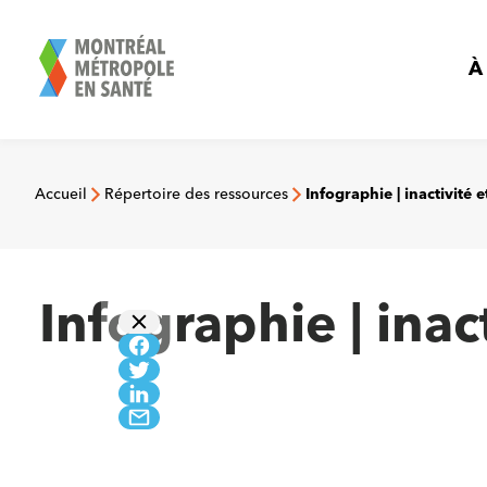
Aller
au
contenu
À
Accueil
Répertoire des ressources
Infographie | inactivité 
Infographie | inac