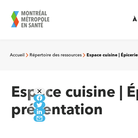
Aller
au
contenu
À
Accueil
Répertoire des ressources
Espace cuisine | Épiceri
Espace cuisine | 
présentation