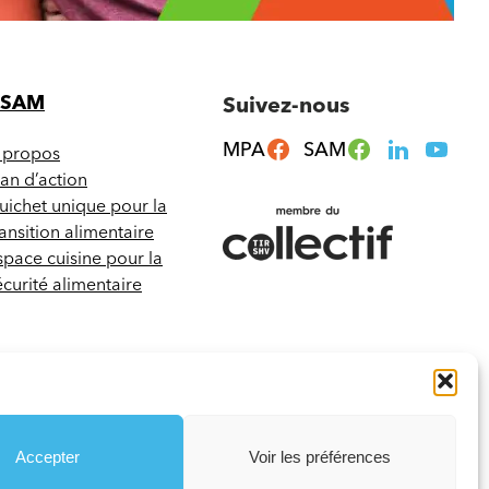
CSAM
Suivez-nous
MPA
SAM
 propos
lan d’action
uichet unique pour la
ransition alimentaire
space cuisine pour la
écurité alimentaire
Accepter
Voir les préférences