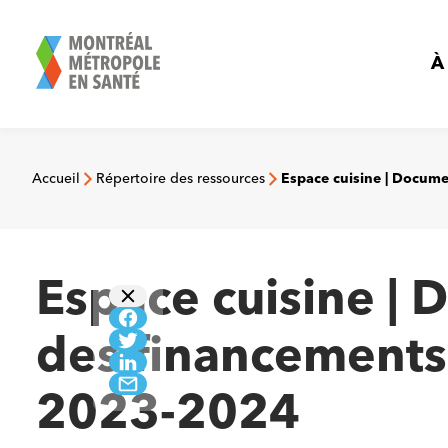
Aller
au
contenu
À
Accueil
Répertoire des ressources
Espace cuisine | Documen
Espace cuisine | 
des financements 
2023-2024