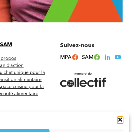
CSAM
Suivez-nous
MPA
SAM
 propos
lan d’action
uichet unique pour la
ransition alimentaire
space cuisine pour la
écurité alimentaire