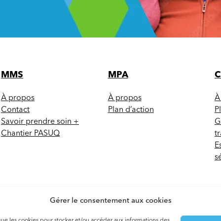
MMS
MPA
À propos
À propos
À
Contact
Plan d’action
P
Savoir prendre soin +
G
Chantier PASUQ
t
E
s
Gérer le consentement aux cookies
s que les cookies pour stocker et/ou accéder aux informations des