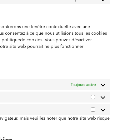
Consent
service
analytics
to
complianz
service
divers
 montrerons une fenêtre contextuelle avec une
us consentez à ce que nous utilisions tous les cookies
te politiquede cookies. Vous pouvez désactiver
notre site web pourrait ne plus fonctionner
Toujours activé
Statistiques
Marketing
vigateur, mais veuillez noter que notre site web risque
kies