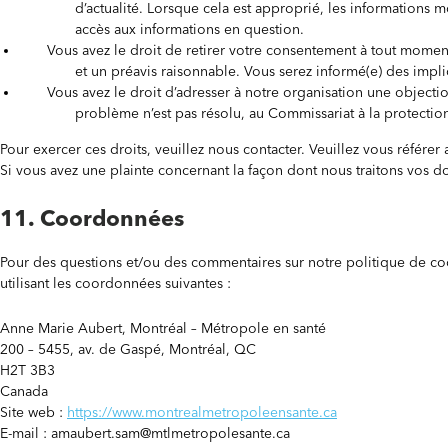
d’actualité. Lorsque cela est approprié, les informations m
accès aux informations en question.
Vous avez le droit de retirer votre consentement à tout moment,
et un préavis raisonnable. Vous serez informé(e) des implica
Vous avez le droit d’adresser à notre organisation une objecti
problème n’est pas résolu, au Commissariat à la protectio
Pour exercer ces droits, veuillez nous contacter. Veuillez vous référe
Si vous avez une plainte concernant la façon dont nous traitons vos 
11. Coordonnées
Pour des questions et/ou des commentaires sur notre politique de cook
utilisant les coordonnées suivantes :
Anne Marie Aubert, Montréal – Métropole en santé
200 – 5455, av. de Gaspé, Montréal, QC
H2T 3B3
Canada
Site web :
https://www.montrealmetropoleensante.ca
E-mail :
amaubert.sam@
mtlmetropolesante.ca