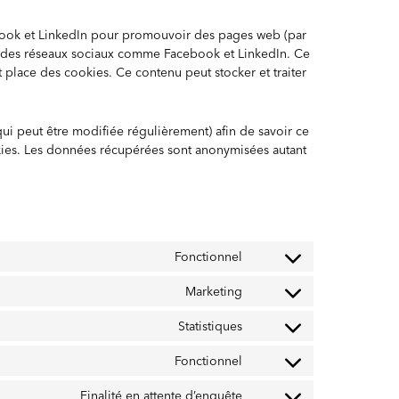
book et LinkedIn pour promouvoir des pages web (par
sur des réseaux sociaux comme Facebook et LinkedIn. Ce
place des cookies. Ce contenu peut stocker et traiter
(qui peut être modifiée régulièrement) afin de savoir ce
ookies. Les données récupérées sont anonymisées autant
Fonctionnel
Consent
to
Marketing
Consent
service
to
wordpress
Statistiques
Consent
service
to
google-
Fonctionnel
Consent
service
adsense
to
google-
Finalité en attente d’enquête