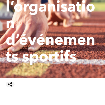
l’organisatio
n
d’événemen
ts sportifs