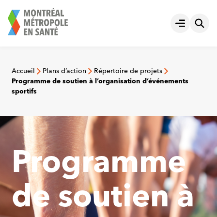
Aller
au
Ouvrir le
contenu
Accueil
Plans d’action
Répertoire de projets
Programme de soutien à l’organisation d’événements
sportifs
Programme
de soutien à