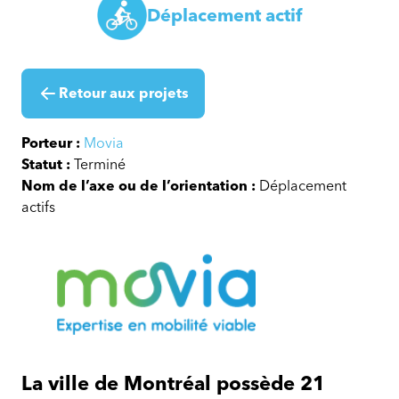
Déplacement actif
Retour aux projets
Porteur :
Movia
Statut :
Terminé
Nom de l’axe ou de l’orientation :
Déplacement
actifs
Parcs
Accessibles
La ville de Montréal possède 21
(PAR