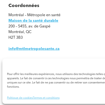
Coordonnées
Montréal – Métropole en santé
Maison de la santé durable
200 – 5455, av. de Gaspé
Montréal, QC
H2T 3B3
info@mtlmetropolesante.ca
Pour offrir les meilleures expériences, nous utilisons des technologies telle
appareils. Le fait de consentir à ces technologies nous permettra de traiter
uniques sur ce site. Le fait de ne pas consentir ou de retirer son consentement
fonctions.
© 2026 Tous droits réservés. Montréal – Métropole en Santé
Politique de cookies
Termes et conditions