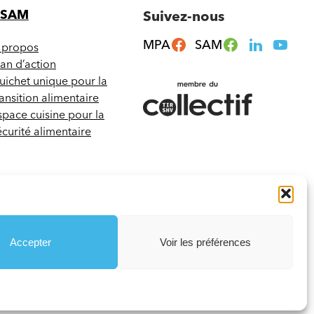
CSAM
Suivez-nous
MPA
SAM
 propos
lan d’action
uichet unique pour la
ransition alimentaire
space cuisine pour la
écurité alimentaire
Accepter
Voir les préférences
Termes et conditions
Votre agence web