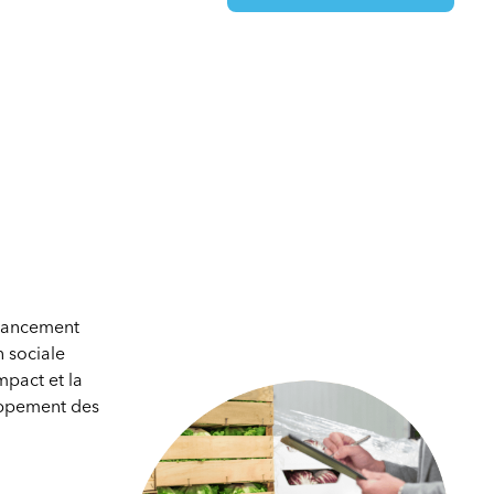
inancement
 sociale
mpact et la
loppement des