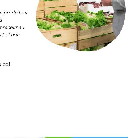
u produit ou
s
 preneur au
té et non
Champs
u.pdf
d’investissement
pour
demain
(CID)