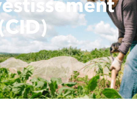
estissement
(CID)