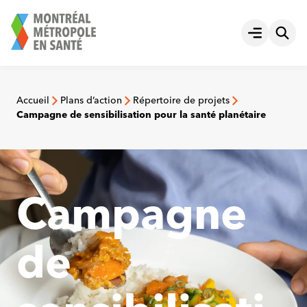
Aller
au
Ouvrir le
contenu
Accueil
Plans d’action
Répertoire de projets
Campagne de sensibilisation pour la santé planétaire
Campagne
de