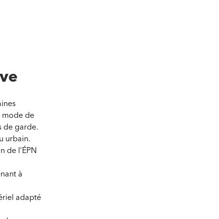
ive
aines
n mode de
s de garde.
u urbain.
ion de l’ÉPN
nant à
ériel adapté