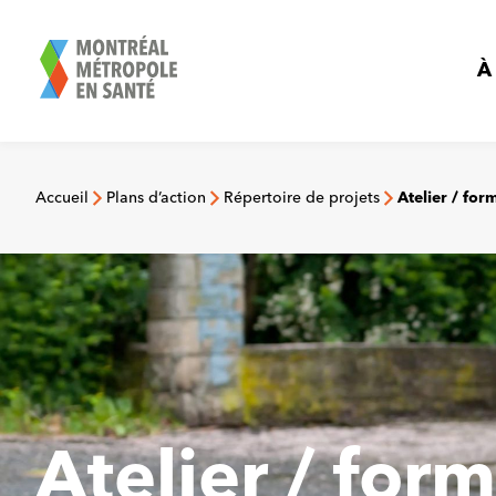
Aller
au
contenu
À
Accueil
Plans d’action
Répertoire de projets
Atelier / fo
Atelier / for