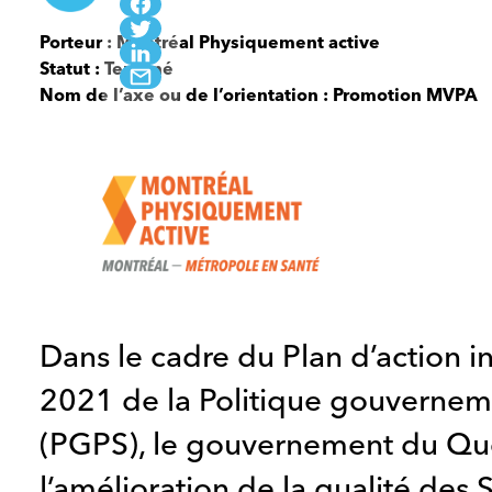
Porteur : Montréal Physiquement active
Statut : Terminé
Nom de l’axe ou de l’orientation : Promotion MVPA
Atelier
/
Dans le cadre du Plan d’action in
formation
Éducation
2021 de la Politique gouvernem
par
(PGPS), le gouvernement du Qué
la
Nature
l’amélioration de la qualité des 