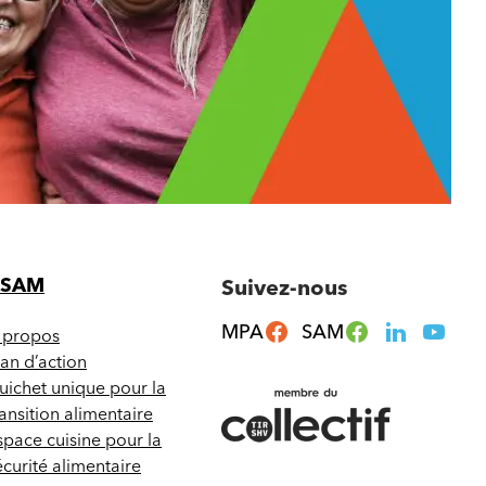
CSAM
Suivez-nous
MPA
SAM
 propos
lan d’action
uichet unique pour la
ransition alimentaire
space cuisine pour la
écurité alimentaire