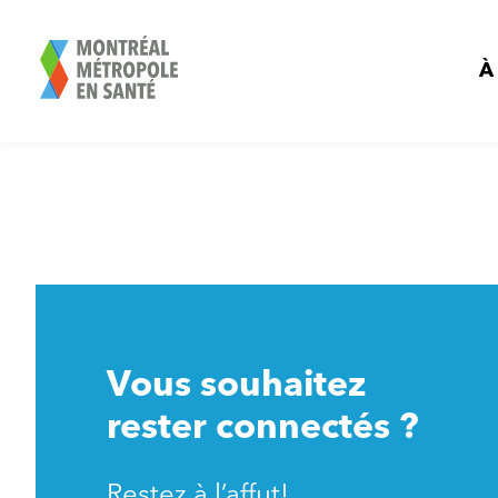
Aller
au
contenu
À
Vous souhaitez
rester connectés ?
Restez à l’affut!