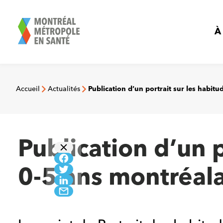
Aller
au
contenu
À
Accueil
Actualités
Publication d’un portrait sur les habit
Publication d’un p
0-5 ans montréal