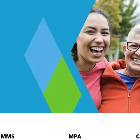
MMS
MPA