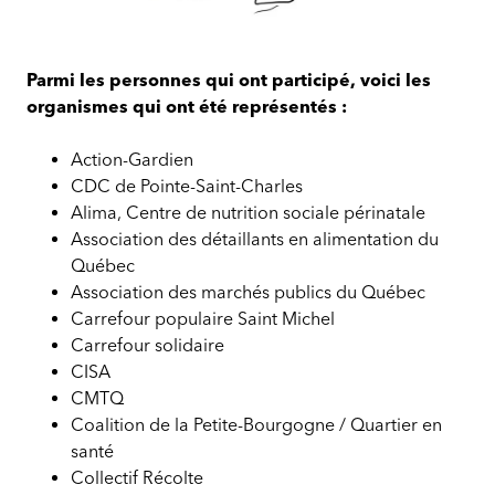
Journée
de
Parmi les personnes qui ont participé, voici les
réflexion
organismes qui ont été représentés :
sur
les
Action-Gardien
coupons
CDC de Pointe-Saint-Charles
nourriciers
Alima, Centre de nutrition sociale périnatale
Association des détaillants en alimentation du
Québec
Association des marchés publics du Québec
Carrefour populaire Saint Michel
Carrefour solidaire
CISA
CMTQ
Coalition de la Petite-Bourgogne / Quartier en
santé
Collectif Récolte