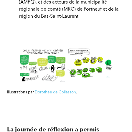
(AMPQ), et des acteurs de la municipalité
régionale de comté (MRC) de Portneuf et de la
région du Bas-Saint-Laurent
Journée
Journée
de
de
réflexion
réflexion
sur
sur
Illustrations par
Dorothée de Collasson
.
les
les
coupons
coupons
nourriciers
nourriciers
La journée de réflexion a permis