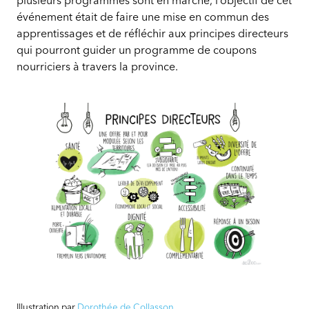
plusieurs programmes sont en marche, l’objectif de cet
événement était de faire une mise en commun des
apprentissages et de réfléchir aux principes directeurs
qui pourront guider un programme de coupons
nourriciers à travers la province.
Journée
de
Illustration par
Dorothée de Collasson
.